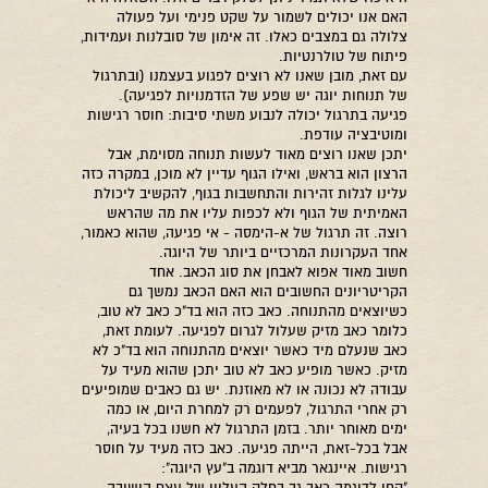
האם אנו יכולים לשמור על שקט פנימי ועל פעולה
צלולה גם במצבים כאלו. זה אימון של סובלנות ועמידות,
פיתוח של טולרנטיות.
עם זאת, מובן שאנו לא רוצים לפגוע בעצמנו (ובתרגול
של תנוחות יוגה יש שפע של הזדמנויות לפגיעה).
פגיעה בתרגול יכולה לנבוע משתי סיבות: חוסר רגישות
ומוטיבציה עודפת.
יתכן שאנו רוצים מאוד לעשות תנוחה מסוימת, אבל
הרצון הוא בראש, ואילו הגוף עדיין לא מוכן, במקרה כזה
עלינו לגלות זהירות והתחשבות בגוף, להקשיב ליכולת
האמיתית של הגוף ולא לכפות עליו את מה שהראש
רוצה. זה תרגול של א-הימסה - אי פגיעה, שהוא כאמור,
אחד העקרונות המרכזיים ביותר של היוגה.
חשוב מאוד אפוא לאבחן את סוג הכאב. אחד
הקריטריונים החשובים הוא האם הכאב נמשך גם
כשיוצאים מהתנוחה. כאב כזה הוא בד"כ כאב לא טוב,
כלומר כאב מזיק שעלול לגרום לפגיעה. לעומת זאת,
כאב שנעלם מיד כאשר יוצאים מהתנוחה הוא בד"כ לא
מזיק. כאשר מופיע כאב לא טוב יתכן שהוא מעיד על
עבודה לא נכונה או לא מאוזנת. יש גם כאבים שמופיעים
רק אחרי התרגול, לפעמים רק למחרת היום, או כמה
ימים מאוחר יותר. בזמן התרגול לא חשנו בכל בעיה,
אבל בכל-זאת, הייתה פגיעה. כאב כזה מעיד על חוסר
רגישות. איינגאר מביא דוגמה ב"עץ היוגה":