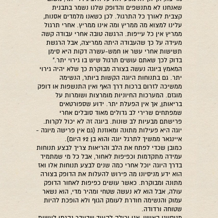
שאנחנו לא מתנשפים והדופק שלנו נשמר בתבנית
קצבית לאורך כל התרגול. לכן כשאנו מלמדים אסנות,
עלינו למצוא מה ממריץ ומה אינו ממריץ. אחרי תרגול
ממריץ אין כל עייפות. הרגשה טובה אחרי עבודה קשה
מעידה על כך שהעבודה היתה ממריצה, אבל הרגשת
תשישות אחרי עשר או חמש-עשרה דקות היא סימן
בדוק לכך שאתם עושים תרגול שיש בו גירוי יתר."
המאמץ ביוגה נעשה בצורה מבוקרת כך שלא יהיה גירוי
יתר. גם בתנוחות היוגה הקשות ביותר, הנשימה
ממשיכה לזרום ברכות דרך האף ואין התנשפות או דופק
מוגזם. המערכות החיוניות מומרצות ושומרות על
בריאותן, אך אין הפעלת יתר. ידוע שספורטאים
שמפתחים שרירי לב גדולים מאוד סובלים אחרי
פרישתם מבעיות לב שונות. ביוגה זה לא יכול לקרות.
יוגה היא פעילות מתונה ומאוזנת (גם אין פרישה מיוגה -
איינגאר ממשיך לתרגל יוגה והוא בן 92 היום).
כמובן שכדי לפתח את הלב והריאות צריך לבצע תנוחות
עמידה מתקדמות וכפיפות לאחור, אבל כל מי שמתמיד
בדרך היוגה יוכל אחרי כמה שנים לבצע תנוחות אלו ואז
הוא ידע מניסיונו מה פירוש להעלות את הדופק בצורה
מתונה ומבוקרת. כאשר עושים כפיפות לאחור הדופק
עולה, אבל הוא לא נעשה שטחי ומהיר מדי, הוא נשאר
עמוק והנשימה חודרת לעומק הגוף ולא הופכת להיות
שטוחה ורדודה.