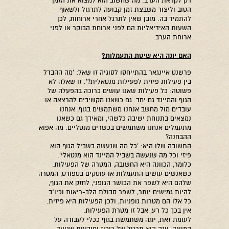
רק לקראת הערב. מה שחשוב הוא למצוא את הזמן
הטוב וליצור משבצת זמן קבועה לתרגול ולשאוף
להתמיד בה. מובן שאין לתרגל אחרי ארוחות, לכן
השעות האידיאליות הם לפני ארוחת הבוקר או לפני
ארוחת הערב.
האם יוגה היא שיטת התעמלות
?
פרשנט איינגאר בהתייחסו לסוגיה זו שאל: 'מה ההבדל
בין פעילות פיזית לפעילות מנטאלית?'. זו שאלה לא
פשוטה: כל פעילות שאנו עושים כרוכה בהפעלה של
הגוף והמיינד גם יחד. גם כשאנו מקשיבים להרצאה או
עובדים מול מחשב אנחנו משתמשים בגוף, אנחנו
נמצאים בתנוחת ישיבה כלשהי, ומאידך גם כשאנו
מתעמלים אנחנו משתמשים בכשרים מנטליים. מה אפוא
ההבחנה?
התשובה שלו היא: 'כל מה שנעשה בשביל הגוף הוא
פיזי וכל מה שנעשה בשביל המיינד הוא מנטאלי'.
כלומר, הכוונה היא החשובה, המטרה של הפעילות.
כשאנשים עושים התעמלות או עוסקים בספורט, המטרה
שלהם היא לשפר את הכושר הגופני, לחזק את הגוף,
להיות גמישים יותר, לשפר סבולת הלב-ריאות וכיו"ב.
כל אלו הם מטרות גופניות, ולכן הפעילות היא פיזית.
אין בכך כל רע, אבל זו מטרת הפעילות.
לעומת זאת, יוגה משתמשת בגוף ככלי לעבודה על