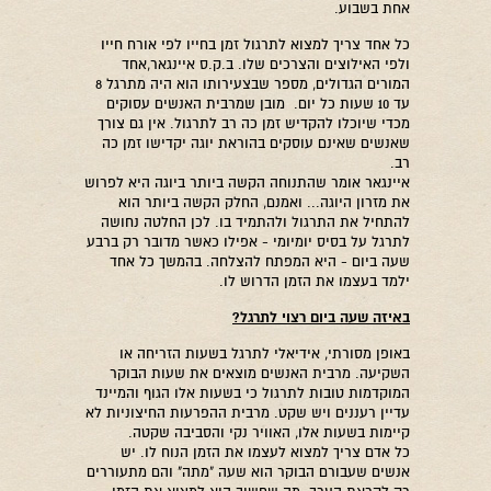
אחת בשבוע.
כל אחד צריך למצוא לתרגול זמן בחייו לפי אורח חייו
ולפי האילוצים והצרכים שלו. ב.ק.ס איינגאר,אחד
המורים הגדולים, מספר שבצעירותו הוא היה מתרגל 8
עד 10 שעות כל יום. מובן שמרבית האנשים עסוקים
מכדי שיוכלו להקדיש זמן כה רב לתרגול. אין גם צורך
שאנשים שאינם עוסקים בהוראת יוגה יקדישו זמן כה
רב.
איינגאר אומר שהתנוחה הקשה ביותר ביוגה היא לפרוש
את מזרון היוגה... ואמנם, החלק הקשה ביותר הוא
להתחיל את התרגול ולהתמיד בו. לכן החלטה נחושה
לתרגל על בסיס יומיומי - אפילו כאשר מדובר רק ברבע
שעה ביום - היא המפתח להצלחה. בהמשך כל אחד
ילמד בעצמו את הזמן הדרוש לו.
באיזה שעה ביום רצוי לתרגל
?
באופן מסורתי, אידיאלי לתרגל בשעות הזריחה או
השקיעה. מרבית האנשים מוצאים את שעות הבוקר
המוקדמות טובות לתרגול כי בשעות אלו הגוף והמיינד
עדיין רעננים ויש שקט. מרבית ההפרעות החיצוניות לא
קיימות בשעות אלו, האוויר נקי והסביבה שקטה.
כל אדם צריך למצוא לעצמו את הזמן הנוח לו. יש
אנשים שעבורם הבוקר הוא שעה "מתה" והם מתעוררים