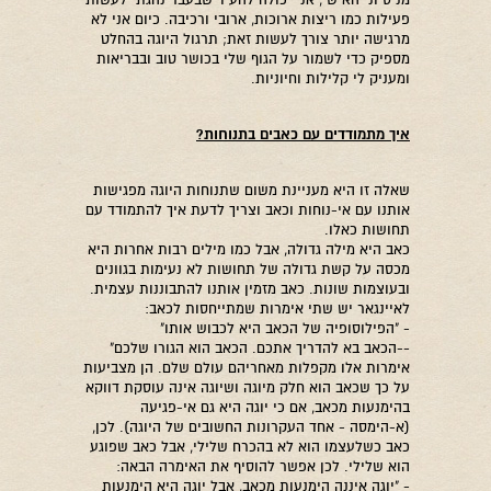
מניסיוני האישי, אני יכולה להעיד שבעבר נהגתי לעשות
פעילות כמו ריצות ארוכות, ארובי ורכיבה. כיום אני לא
מרגישה יותר צורך לעשות זאת; תרגול היוגה בהחלט
מספיק כדי לשמור על הגוף שלי בכושר טוב ובבריאות
ומעניק לי קלילות וחיוניות.
איך מתמודדים עם כאבים בתנוחות?
שאלה זו היא מעניינת משום שתנוחות היוגה מפגישות
אותנו עם אי-נוחות וכאב וצריך לדעת איך להתמודד עם
תחושות כאלו.
כאב היא מילה גדולה, אבל כמו מילים רבות אחרות היא
מכסה על קשת גדולה של תחושות לא נעימות בגוונים
ובעוצמות שונות. כאב מזמין אותנו להתבוננות עצמית.
לאיינגאר יש שתי אימרות שמתייחסות לכאב:
- "הפילוסופיה של הכאב היא לכבוש אותו"
--הכאב בא להדריך אתכם. הכאב הוא הגורו שלכם"
אימרות אלו מקפלות מאחריהם עולם שלם. הן מצביעות
על כך שכאב הוא חלק מיוגה ושיוגה אינה עוסקת דווקא
בהימנעות מכאב, אם כי יוגה היא גם אי-פגיעה
(א-הימסה - אחד העקרונות החשובים של היוגה). לכן,
כאב כשלעצמו הוא לא בהכרח שלילי, אבל כאב שפוגע
הוא שלילי. לכן אפשר להוסיף את האימרה הבאה:
- "יוגה איננה הימנעות מכאב, אבל יוגה היא הימנעות