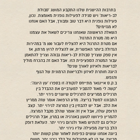
בתרבות ההישגית שלנו התקבע המושג 'סבולת
לב-ריאות' ויש סגידה לפעילות גופנית מאומצת. נכון,
פעילות גופנית היא דבר טוב ומבורך, אבל האם אנחנו
לא מגזימים?
השאלה הראשונה שאנחנו צריכים לשאול את עצמנו
היא מה מטרת התרגול.
אם מטרת התרגול היא להצליח לעבור 100 מ' במהירות
הגדולה ביותר האפשרית, או להצליח לרוץ מרתון, אז
אין ספק שצריך סבולת לב-ריאות גבוהה וצריך להתאמן
עבור המטרה הספציפית הזו. אבל האם זה בהכרח מוליך
לבריאות ולאיזון לאורך שנים?
היוגה חותרת לאיזון ולבריאות הרמונית של הגוף
והנפש.
ב.ק.ס איינגאר מתייחס לנקודה זו בספרו 'עץ היוגה':
"קשה לי מאוד להסביר למערביים את ההבדל בין
תרגילים ממריצים לתרגילים שיוצרים גירוי יתר.
התבוננו למשל בריצה. מדע הרפואה אומר שזה ממריץ
את הלב. אבל יש להבחין בין המרצה לגירוי יתר. קצב
הדופק עולה, אבל אין זה אומר שהלב מקבל המרצה.
להמריץ פירושו לטעון באנרגיה או במרץ, אבל תרגילים
יכולים גם להתיש מאוד ולגרום גירוי יתר. העלאת דופק
הלב בריצה מפעילה עליו גירוי יתר.
ביוגה אנחנו עושים כפיפות לאחור שהן קשות יותר
מריצה, אך הן לא מפעילות על הלב גירוי יתר, משום