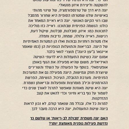
המיינד. יוגה היא תרגול של ריכוז ומודעות שנועד
להשקטה וליצירת איזון מנטאלי.
יוגה היא דרך של טרנספורמציה, של שינוי מהותי
באישיות שלנו שמטרתו הסופית היא שחרור מהסבל
שבו רווי הקיום האנושי. יוגה היא ראיית המאחד את
כולנו: הנשמה הפנימית שבתוכנו. ראייה כזו מוליכה
לתכונות כמו: איזון, סובלנות, סבלנות, שיקול דעת,
רגישות, ראייה צלולה, שמחה, נדיבות וחמלה.
אלו מטרות רוחניות גבוהות ואלו הן המטרות האמיתיות
של היוגה. הבריאות והתועלות הגופניות הן (כמו שאומר
איינגאר ב"עץ היוגה") תוצרי לוואי בלבד.
אמנם יוגה כשיטת התעמלות היא לדעתי השיטה
האידיאלית, משום שהיא מפעילה את הגוף באופן
אופטימאלי. בנוסף על הפעולה על השלד והשרירים
שיוצרת חוזק וגמישות, היוגה מפעילה גם את המערכות
הפנימיות. מערכת ההובלה, העיכול, הנשימה, הפרשת
ההורמונים וכיו"ב מומרצות ומופעלות ובריאותן נשמרת.
יוגה היא שיטה מאוזנת שאפשר לתרגל לאורך שנים כדי
לשמור על גוף בריא וחיוני וכדי להאט את קצב
ההזדקנות.
למרות כל אלו, ובגלל מה שנאמר קודם, לא נכון לראות
ביוגה שיטת התעמלות, יוגה היא הרבה מעבר לכך.
האם יוגה משפרת 'סבולת לב-ריאות' או שלשם כך
נדרשת פעילות גופנית מאומצת יותר
?