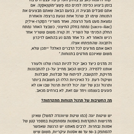
"קחו לדוגמה כאב גב בחלק העליון של עצם הישיבה
בזמן ביצוע כפיפה לפנים כמו פַּשְצִ'ימוֹטַנַאסַנָה. אם
אתם סובלים מבעיה זו, בפעם הבאה שאתם מבצעים את
התנוחה שימו לב שרגל אחת נוגעת ברצפה והאחרת
נמצאת מעט מעל הרצפה, ואחד משרירי הסַקרו-איליַק
(sacro-iliac) נמתח בחלק החיצוני, כשבצד האחר נמתח
החלק הפנימי של השריר. זה קורה משום ששריר אחד
רגיש והאחר לא. כל אחד מהם נע בהתאם לזיכרון
ולתבונה שהתפתחו אצלו.
האם אתם מודעים לכל הדברים האלה? ייתכן שלא,
משום שאינכם מודטים בתנוחות."
זה מדגים כיצד כאב יכול להיות הגורו שלנו ולעורר
אותנו ללמידה. כיבוש הכאב מחייב על-כן להתבוננות
מדויקת, להקשבה, לפיתוח של סבלנות, סובלנות
ושיקול-דעת. כל האיכויות הללו הן חשובות ביותר
ותרגול נכון של יוגה יכול להיות תרגול שבו אנו לא
פוגעים בעצמנו ויחד עם זאת, לא בורחים מכאב.
מה החשיבות של תרגול תנוחות מתקדמות?
יש שיטות יוגה (כמו שיטת שיווננדה למשל) שאינן
מדגישות התקדמות באסנות ומסתפקות במספר קטן של
אסנות נבחרות. לרבים מאתנו יש הרגשה שאפשר
להסתפק ב-50 עד 80 אסנות עיקריות, משום שיש