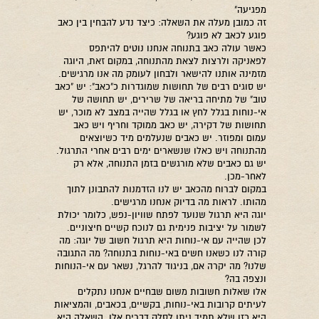
מפגיעה"
זה כמובן מעלה את השאלה: כיצד נדע להבחין בין כאב
פוגע לכאב לא פוגע?
כאשר עולה כאב בתנוחה אנחנו נוטים להיתפס
לפאניקה ולרצות לצאת מהתנוחה, במקום זאת, היוגה
מזמינה אותנו להישאר ולבחון לעומק מה אנו מרגישים.
יש סוגים רבים של תחושות שמוגדרות כ"כאב": יש "כאב
טוב" של מתיחה בריאה של שרירים, יש תחושה של
אי-נוחות בגלל לחץ או בגלל שהייה במצב לא מוכר, יש
תחושות של דקירה, יש כאב ממוקד וחריף ויש כאב
עמום ומפוזר. יש כאבים שנעלמים מיד כשיוצאים
מהתנוחה ויש כאלו שנשארים ימים רבים אחרי התרגול.
יש גם כאבים שלא מורגשים בזמן התנוחה, אלא רק
לאחר-מכן.
במקום לברוח מהכאב יש לנו הזדמנות להתבונן לתוך
מהותו. לראות מה בדיוק אנחנו מרגישים.
יוגה היא תרגול שנועד לפתח שוויון-נפש, כלומר יכולת
לשמור על יציבות פנימית גם לנוכח קשיים חיצוניים.
לכן שהייה עם אי-נוחות היא תרגול חשוב של יוגה: מה
קורה לנו כשאנו חשים באי-נוחות בתנוחה? מה התגובה
שלנו? מה יקרה אם, בניגוד להרגל, נשאר עם אי-הנוחות
ונצפה בה?
אלו שאלות חשובות משום שבחיים אנחנו נתקלים
לעיתים קרובות באי-נוחות, בקשיים, בכאבים, והמציאות
היא כזו שלא תמיד ניתן לסלק דברים אלו. השאלה היא