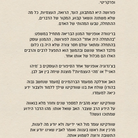
ופרקריטי.
פורושה היא המתבונן, העד, הרואה, העצמיות, כל מה
שלא משתנה ונשאר קבוע, המקור של הדברים,
ההתחלה, טבעו המהותי של האדם.
בריגוודה אופנישד המנון הבריאה מתחיל במשפט:
"בהתחלה היה אחד" הכוונה לפורושה , ההמנון עוסק
בהתחלה ומתאר עולם חסר צורה שלא היה בו כלום
מלבד האחד שנשם ובהמשך הוא התפצל לרבים והרבים
האלו הם מכלול של אותו אחד.
בצ'נדוגיה אופנישד אחד הסיפורים העוסקים ב 'מיהו
האני'? או 'מהי העצמיות'? מוצגת שיחה בין אב לבן.
האב אודלקה ממעמד הברהמינים (מעמד שנחשב גבוה
בהודו) שולח את בנו שוודקיטו שילך ללמוד ולצבור ידע
כיאה למעמדו.
שוודקיטו יוצא מהבית למספר שנים וחוזר מלא בגאווה
על הידע הרב שצבר. האב שואל אותו: מהו הדבר הידוע
שמתוכו נעשה?
שוודקיטו עומד מול האי ידיעה ולא יודע מה לענות,
מרכין את ראשו בענווה ואומר לאביו שאינו יודע את
התשובה ורוצה לשמוע אותה.