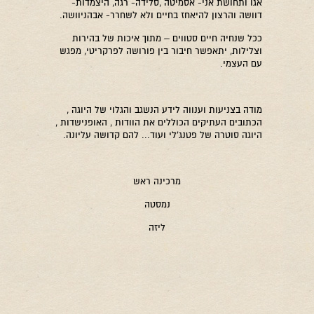
אגו ותחושת אני- אסמיטה ,סלידה- רגה, היצמדות-
דוושה והרצון להיאחז בחיים ולא לשחרר- אבהניוושה.
ככל שנחיה חיים סטווים – מתוך איכות של בהירות
וצלילות, יתאפשר חיבור בין פורושה לפרקריטי, מפגש
עם העצמי.
מודה בצניעות וענווה לידע הנשגב והגלוי של היוגה ,
הכתובים העתיקים הכוללים את הוודות , האופנישדות ,
היוגה סוטרה של פטנג'לי ועוד... להם קדושה עליונה.
מרכינה ראש
נמסטה
ליזה