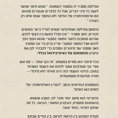
אודלקה מסביר לו במספר דוגמאות: " מגוש חימר אפשר
לעצב כל מיני דברים, אבל כל הדברים שנוצרים מהגוש
הם טרנספורמציה של החימר ולא החומר עצמו אלא רק
הצורה."
בהמשך,אודלקה ושוודקיטו יוצאים לטייל ביער ופוגשים
דבורים, האב מסביר: " אין הבדל בטעם בין הצוף לדבש,
שהינם מתוקים כלומר החומר המקורי שהוא הצוף הפך
לדבש אבל החומר המקורי עדיין קיים בו" וכך ממשיך
האב ומספר עוד סיפורים נוספים כדי להבהיר לבן את
ההתמזגות של האינדיבידואל בכללי.
עיקרון
בכל סיפור הוא מסיים במשפט: 'זה הנך אתה' – 'טט טום
אסי' וכך שוודקיטו אמור לזהות את העצמי האמיתי
בתוכו, הזיהוי העצמי הזה הינו חוויתי ולא מילולי –
חוויה תודעתית משמעותית.
בטקסטים הוודנטים נכתב: "העניין האולטימטיבי של
האדם הוא האדם".
פרקריטי הוא מושג יותר מוכר לנו, הטבע שנמצא
בהשתנות מתמדת, העיקרון החומרי, הנראה, כל מה
שנתון לשינוי, נכחד ונוצר.
נקודת המפגש בין הרואה לנראה, בין החיים שבתוך