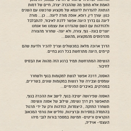
האמת אלא מתוך מה שההכרה יצרה, חיים של דמות
הנתונה להגדרות לדוגמא של מקצוע שרכשנו עם השנים
כגון: עורך דין, רופא, אופה מורה ליוגה... כן... מורה
ליוגה גם בדרך היוגה אפשר ללכת לאיבוד, להתבלבל
ולהזדהות עם השם שהגדרנו את עצמנו ואז אנחנו
יוצרים בוגה- גוף, צורה, ולא יוגה- שחרור מהצורה
מהדפוסים מהמקצוע ,מהשם...
הדרך ארוכה מלאה במכשולים וצריך להכיר ולדעת שהם
קיימים ,היוגה מתרחשת בכל רגע בחיים.
הנשימה המתרחשת תמיד ברגע הזה מהווה את הבסיס
לחיבור.
האסנה, דרכה אפשר לגשת למקומות בגוף ולשחרר
עומסים וצבירה של רגשות במקומות שונים, בשרירים,
במפרקים, באיברים הפנימיים...
האסנה שפירושה ישיבה בגוף, לישב את ההכרה בגוף,
תתאפשר רק דרך נשימה, שילוב של אסנה ונשימה
תשחרר החזקה , היצמדות, הזדהות ורק על ידי תרגול
בהתמדה במסירות וברצינות, נחליש את גורמי המכאוב
הנקראים וריטים- חמישה במספר:בורות לגבי מיהו
העצמי- אוידיה,