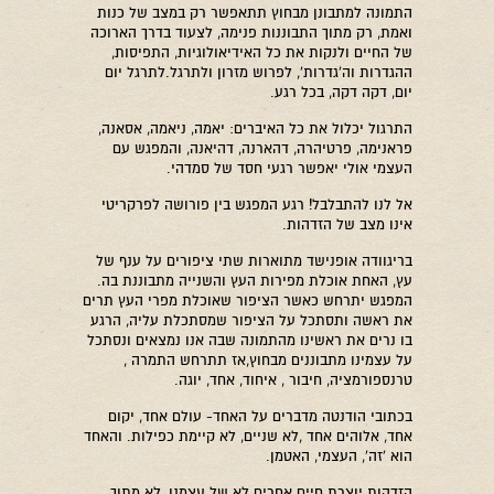
התמונה למתבונן מבחוץ תתאפשר רק במצב של כנות
ואמת, רק מתוך התבוננות פנימה, לצעוד בדרך הארוכה
של החיים ולנקות את כל האידיאולוגיות, התפיסות,
ההגדרות וה'גדרות', לפרוש מזרון ולתרגל.לתרגל יום
יום, דקה דקה, בכל רגע.
התרגול יכלול את כל האיברים: יאמה, ניאמה, אסאנה,
פראנימה, פרטיהרה, דהארנה, דהיאנה, והמפגש עם
העצמי אולי יאפשר רגעי חסד של סמדהי.
אל לנו להתבלבל! רגע המפגש בין פורושה לפרקריטי
אינו מצב של הזדהות.
בריגוודה אופנישד מתוארות שתי ציפורים על ענף של
עץ, האחת אוכלת מפירות העץ והשנייה מתבוננת בה.
המפגש יתרחש כאשר הציפור שאוכלת מפרי העץ תרים
את ראשה ותסתכל על הציפור שמסתכלת עליה, הרגע
בו נרים את ראשינו מהתמונה שבה אנו נמצאים ונסתכל
על עצמינו מתבוננים מבחוץ,אז תתרחש התמרה ,
טרנספורמציה, חיבור , איחוד, אחד, יוגה.
בכתובי הודנטה מדברים על האחד- עולם אחד, יקום
אחד, אלוהים אחד ,לא שניים, לא קיימת כפילות. והאחד
הוא 'זה', העצמי, האטמן.
הזדהות יוצרת חיים אחרים לא של עצמנו, לא מתוך